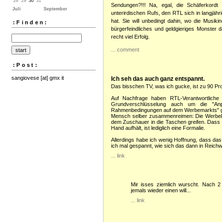
28
29
30
31
Sendungen?!!! Na, egal, die Schäferkordt 
Juli
September
unterirdischen Rufs, den RTL sich in langjäh
hat. Sie will unbedingt dahin, wo die Musiki
:Finden:
bürgerfeindliches und geldgieriges Monste
recht viel Erfolg.
...
comment
:Post:
sangiovese [at] gmx it
Ich seh das auch ganz entspannt.
Das bisschen TV, was ich gucke, ist zu 90 Proz
Auf Nachfrage haben RTL-Verantwortliche 
Grundverschlüsselung auch um die "An
Rahmenbedingungen auf dem Werbemarkts" ge
Mensch selber zusammenreimen: Die Werbekoh
dem Zuschauer in die Taschen greifen. Dass es 
Hand aufhält, ist lediglich eine Formalie.
Allerdings habe ich wenig Hoffnung, dass das 
ich mal gespannt, wie sich das dann in Reichw
...
link
Mir isses ziemlich wurscht. Nach 2
jemals wieder einen will...
...
link