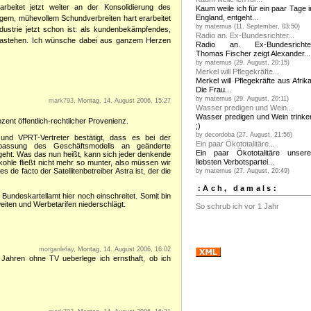
arbeitet jetzt weiter an der Konsolidierung des
Kaum weile ich für ein paar Tage i
England, entgeht...
rigem, mühevollem Schundverbreiten hart erarbeitet
by maternus (11. September, 03:50)
ndustrie jetzt schon ist: als kundenbekämpfendes,
Radio an. Ex-Bundesrichter...
r dastehen. Ich wünsche dabei aus ganzem Herzen
Radio an. Ex-Bundesrichte
Thomas Fischer zeigt Alexander...
by maternus (29. August, 20:15)
Merkel will Pflegekräfte...
Merkel will Pflegekräfte aus Afrika
Die Frau...
by maternus (29. August, 20:11)
mark793
, Montag, 14. August 2006, 15:27
Wasser predigen und Wein...
Wasser predigen und Wein trinke
ent öffentlich-rechtlicher Provenienz.
;)
by decordoba (27. August, 21:56)
und VPRT-Vertreter bestätigt, dass es bei der
Ein paar Ökototalitäre...
passung des Geschäftsmodells an geänderte
Ein paar Ökototalitäre unsere
ht. Was das nun heißt, kann sich jeder denkende
liebsten Verbotspartei...
le fließt nicht mehr so munter, also müssen wir
de facto der Satellitenbetreiber Astra ist, der die
by maternus (27. August, 20:49)
:Ach, damals:
Bundeskartellamt hier noch einschreitet. Somit bin
eiten und Werbetarifen niederschlägt.
So schrub ich vor 1 Jahr
morganlefay
, Montag, 14. August 2006, 16:02
 Jahren ohne TV ueberlege ich ernsthaft, ob ich