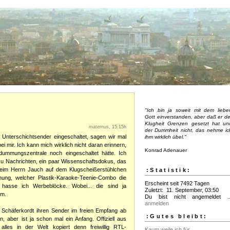
"Ich bin ja soweit mit dem liebe
Gott einverstanden, aber daß er de
Klugheit Grenzen gesetzt hat un
maternus
, 15:15h
der Dummheit nicht, das nehme ic
n Unterschichtsender eingeschaltet, sagen wir mal
ihm wirklich übel."
ei mir. Ich kann mich wirklich nicht daran erinnern,
Konrad Adenauer
dummungszentrale noch eingeschaltet hätte. Ich
zu Nachrichten, ein paar Wissenschaftsdokus, das
. beim Herrn Jauch auf dem Klugscheißerstühlchen
:Statistik:
ung, welcher Plastik-Karaoke-Teenie-Combo die
Erscheint seit 7492 Tagen
hasse ich Werbeblöcke. Wobei... die sind ja
Zuletzt: 11. September, 03:50
mm.
Du bist nicht angemeldet ..
anmelden
 Schäferkordt ihren Sender im freien Empfang ab
:Gutes bleibt:
en, aber ist ja schon mal ein Anfang. Offiziell aus
les in der Welt kopiert denn freiwillig RTL-
Kaum weile ich für...