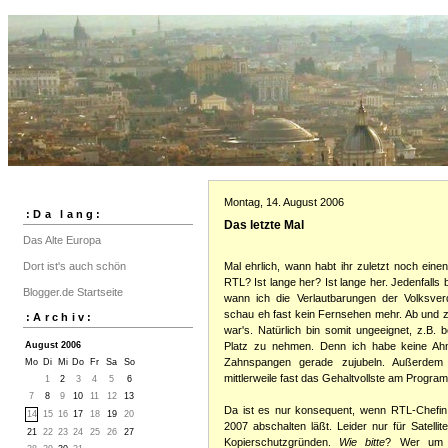
Montag, 14. August 2006
:Da lang:
Das letzte Mal
Das Alte Europa
Dort ist's auch schön
Mal ehrlich, wann habt ihr zuletzt noch eine
RTL? Ist lange her? Ist lange her. Jedenfalls b
Blogger.de Startseite
wann ich die Verlautbarungen der Volksver
schau eh fast kein Fernsehen mehr. Ab und 
:Archiv:
war's. Natürlich bin somit ungeeignet, z.B
August 2006
Platz zu nehmen. Denn ich habe keine Ahn
Zahnspangen gerade zujubeln. Außerdem 
Mo
Di
Mi
Do
Fr
Sa
So
mittlerweile fast das Gehaltvollste am Progra
1
2
3
4
5
6
7
8
9
10
11
12
13
Da ist es nur konsequent, wenn RTL-Chefin
14
15
16
17
18
19
20
2007 abschalten läßt. Leider nur für Satellit
21
22
23
24
25
26
27
Kopierschutzgründen.
Wie bitte
? Wer um al