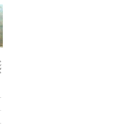
n
r
d
h
.