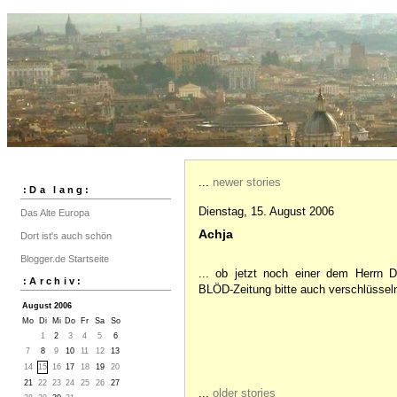
...
newer stories
:Da lang:
Dienstag, 15. August 2006
Das Alte Europa
Achja
Dort ist's auch schön
Blogger.de Startseite
... ob jetzt noch einer dem Herrn 
:Archiv:
BLÖD-Zeitung bitte auch verschlüssel
August 2006
Mo
Di
Mi
Do
Fr
Sa
So
1
2
3
4
5
6
7
8
9
10
11
12
13
14
15
16
17
18
19
20
21
22
23
24
25
26
27
...
older stories