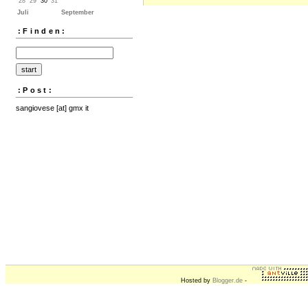
28
29
30
31
Juli
September
:Finden:
:Post:
sangiovese [at] gmx it
Hosted by
Blogger.de
-