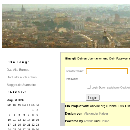
Bitte gib Deinen Usernamen und Dein Passwort e
:Da lang:
Das Alte Europa
Benutzername:
Dort ist's auch schön
Passwort:
Blogger.de Startseite
Login-Daten speichern (Cookie)
:Archiv:
August 2026
Mo
Di
Mi
Do
Fr
Sa
So
Ein Projekt von:
Antville.org (Danke, Dirk Olb
1
2
Design von:
Alexander Kaiser
3
4
5
6
7
8
9
10
11
12
13
14
15
16
Powered by
Antville
und
Helma
17
18
19
20
21
22
23
24
25
26
27
28
29
30