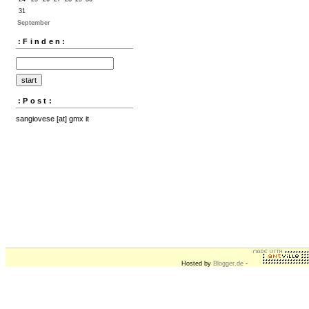
31
September
:Finden:
:Post:
sangiovese [at] gmx it
Hosted by
Blogger.de
-