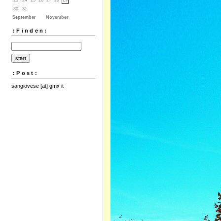
30
31
September
November
:Finden:
:Post:
sangiovese [at] gmx it