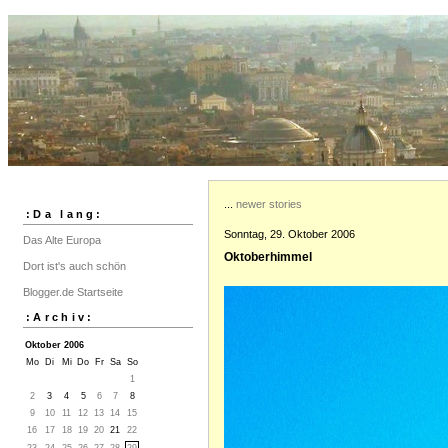
...
newer stories
:Da lang:
Sonntag, 29. Oktober 2006
Das Alte Europa
Oktoberhimmel
Dort ist's auch schön
Blogger.de Startseite
:Archiv:
Oktober 2006
Mo
Di
Mi
Do
Fr
Sa
So
1
2
3
4
5
6
7
8
9
10
11
12
13
14
15
16
17
18
19
20
21
22
23
24
25
26
27
28
29