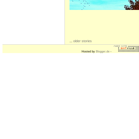
...
older stories
Hosted by
Blogger.de
-