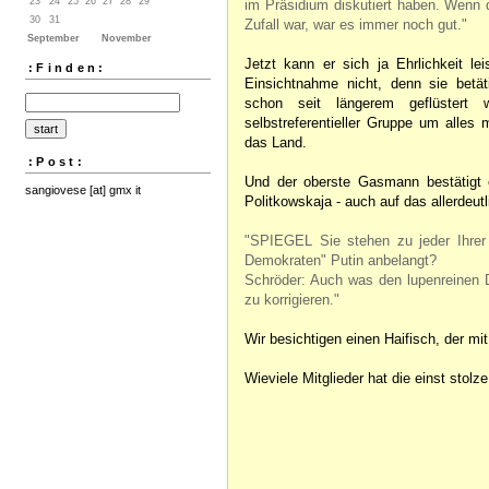
23
24
25
26
27
28
29
im Präsidium diskutiert haben. Wenn 
30
31
Zufall war, war es immer noch gut."
September
November
Jetzt kann er sich ja Ehrlichkeit le
:Finden:
Einsichtnahme nicht, denn sie betä
schon seit längerem geflüstert
selbstreferentieller Gruppe um alles
das Land.
:Post:
Und der oberste Gasmann bestätig
sangiovese [at] gmx it
Politkowskaja - auch auf das allerdeutl
"SPIEGEL Sie stehen zu jeder Ihrer
Demokraten" Putin anbelangt?
Schröder: Auch was den lupenreinen 
zu korrigieren."
Wir besichtigen einen Haifisch, der mit
Wieviele Mitglieder hat die einst stol