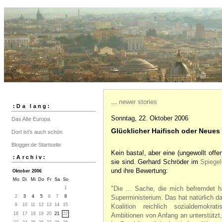
...
newer stories
:Da lang:
Sonntag, 22. Oktober 2006
Das Alte Europa
Glücklicher Haifisch oder Neu
Dort ist's auch schön
Blogger.de Startseite
Kein basta!, aber eine (ungewollt offe
:Archiv:
sie sind. Gerhard Schröder im
Spiegel
und ihre Bewertung:
Oktober 2006
Mo
Di
Mi
Do
Fr
Sa
So
"Die ... Sache, die mich befremdet h
1
2
3
4
5
6
7
8
Superministerium. Das hat natürlich d
9
10
11
12
13
14
15
Koalition reichlich sozialdemokra
16
17
18
19
20
21
22
Ambitionen von Anfang an unterstützt,