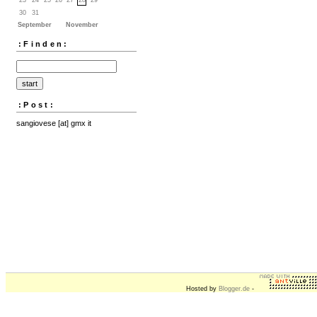
30
31
September
November
:Finden:
:Post:
sangiovese [at] gmx it
Hosted by
Blogger.de
-