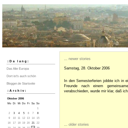
...
newer stories
:Da lang:
Samstag, 28. Oktober 2006
Das Alte Europa
Dort ist's auch schön
In den Semesterferien jobbte ich in ei
Blogger.de Startseite
Freunde nach einem gemeinsame
:Archiv:
verabschieden, wurde mir klar, daß ich
Oktober 2006
Mo
Di
Mi
Do
Fr
Sa
So
1
2
3
4
5
6
7
8
9
10
11
12
13
14
15
16
17
18
19
20
21
22
...
older stories
23
24
25
26
27
28
29