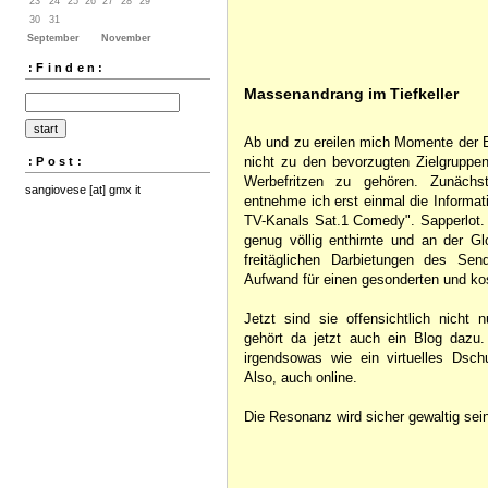
23
24
25
26
27
28
29
30
31
September
November
:Finden:
Massenandrang im Tiefkeller
Ab und zu ereilen mich Momente der E
nicht zu den bevorzugten Zielgruppe
:Post:
Werbefritzen zu gehören. Zunäch
sangiovese [at] gmx it
entnehme ich erst einmal die Informati
TV-Kanals Sat.1 Comedy". Sapperlot. 
genug völlig enthirnte und an der Gl
freitäglichen Darbietungen des Sen
Aufwand für einen gesonderten und kos
Jetzt sind sie offensichtlich nicht 
gehört da jetzt auch ein Blog dazu
irgendsowas wie ein virtuelles D
Also, auch online.
Die Resonanz wird sicher gewaltig sei