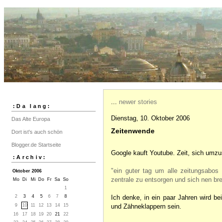
...
newer stories
:Da lang:
Dienstag, 10. Oktober 2006
Das Alte Europa
Zeitenwende
Dort ist's auch schön
Blogger.de Startseite
Google kauft Youtube. Zeit, sich umzu
:Archiv:
"ein guter tag um alle zeitungsabos
Oktober 2006
zentrale zu entsorgen und sich nen br
Mo
Di
Mi
Do
Fr
Sa
So
1
2
3
4
5
6
7
8
Ich denke, in ein paar Jahren wird b
9
10
11
12
13
14
15
und Zähneklappern sein.
16
17
18
19
20
21
22