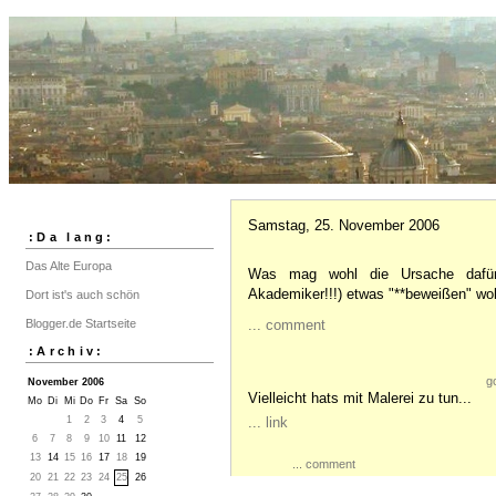
Samstag, 25. November 2006
:Da lang:
Das Alte Europa
Was mag wohl die Ursache dafür
Akademiker!!!) etwas "**beweißen" wo
Dort ist's auch schön
Blogger.de Startseite
...
comment
:Archiv:
go
November 2006
Vielleicht hats mit Malerei zu tun...
Mo
Di
Mi
Do
Fr
Sa
So
1
2
3
4
5
...
link
6
7
8
9
10
11
12
13
14
15
16
17
18
19
...
comment
20
21
22
23
24
25
26