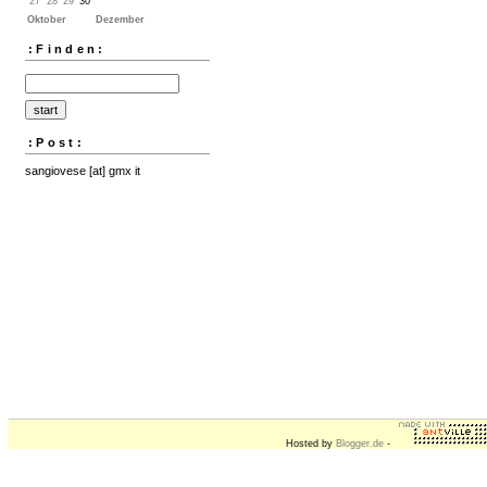
27
28
29
30
Oktober
Dezember
:Finden:
:Post:
sangiovese [at] gmx it
Hosted by
Blogger.de
-