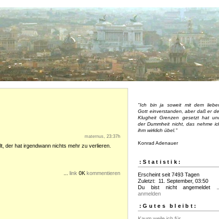
"Ich bin ja soweit mit dem liebe
Gott einverstanden, aber daß er de
Klugheit Grenzen gesetzt hat un
der Dummheit nicht, das nehme ic
ihm wirklich übel."
maternus
, 23:37h
Konrad Adenauer
lt, der hat irgendwann nichts mehr zu verlieren.
:Statistik:
...
link
0K
kommentieren
Erscheint seit 7493 Tagen
Zuletzt: 11. September, 03:50
Du bist nicht angemeldet ..
anmelden
:Gutes bleibt:
Kaum weile ich für...