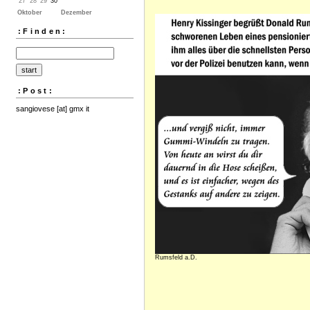
27
28
29
30
Oktober
Dezember
:Finden:
:Post:
sangiovese [at] gmx it
Rumsfeld a.D.