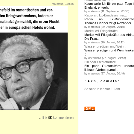
Kaum weile ich für ein paar Tage i
maternus
, 18:52h
England, entgeht...
by maternus (11. September, 03:50)
Radio an. Ex-Bundesrichter...
Radio an. Ex-Bundesrichte
Thomas Fischer zeigt Alexander...
by maternus (29. August, 20:15)
Merkel will Pflegekräfte...
Merkel will Pflegekräfte aus Afrika
Die Frau...
by maternus (29. August, 20:11)
Wasser predigen und Wein...
Wasser predigen und Wein trinke
;)
by decordoba (27. August, 21:56)
Ein paar Ökototalitäre...
Ein paar Ökototalitäre unsere
liebsten Verbotspartei...
by maternus (27. August, 20:49)
:Ach, damals:
So schrub ich vor 1 Jahr
...
link
0K
kommentieren