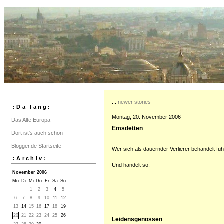
...
newer stories
:Da lang:
Montag, 20. November 2006
Das Alte Europa
Emsdetten
Dort ist's auch schön
Blogger.de Startseite
Wer sich als dauernder Verlierer behandelt füh
:Archiv:
Und handelt so.
November 2006
Mo
Di
Mi
Do
Fr
Sa
So
1
2
3
4
5
6
7
8
9
10
11
12
13
14
15
16
17
18
19
20
21
22
23
24
25
26
Leidensgenossen