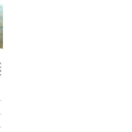
n
r
d
h
.