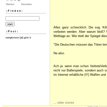
27
28
29
30
Oktober
Dezember
:Finden:
Alles ganz schrecklich. Die sog. Kil
:Post:
verboten werden. Aber warum bloß? 
Weltlage an. Wie titelt der Spiegel di
sangiovese [at] gmx it
"Die Deutschen müssen das Töten ler
Na also.
Ach ja: wenn man schon VerboteVerbot
nicht nur Ballerspiele, sondern auch 
im Internet erhältliche (!!!) Waffen u
...
older stories