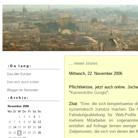
...
newer stories
:Da lang:
Mittwoch, 22. November 2006
Das Alte Europa
Dort ist's auch schön
Pflichtlektüre, jetzt auch online. Jo
Blogger.de Startseite
"
Karrierekiller Google
".
:Archiv:
Zitat:
"Eine, die sich beispielsweise d
November 2006
systematisch zunutze machen. Die H
Mo
Di
Mi
Do
Fr
Sa
So
Fahndungsabteilung für Web-Profile
1
2
3
4
5
mehrere Mitarbeiter im sogenann
6
7
8
9
10
11
12
erstellen auf Anfrage binnen weniger
13
14
15
16
17
18
19
Zielpersonen, die sich von denen der 
20
21
22
23
24
25
26