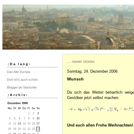
...
newer stories
:Da lang:
Sonntag, 24. Dezember 2006
Das Alte Europa
Wunsch
Dort ist's auch schön
Blogger.de Startseite
Da sich das Wetter beharrlich weig
:Archiv:
Gestöber jetzt selbst machen:
Dezember 2006
Mo
Di
Mi
Do
Fr
Sa
So
1
2
3
4
5
6
7
8
9
10
11
12
13
14
15
16
17
Und euch allen Frohe Weihnachten!
18
19
20
21
22
23
24