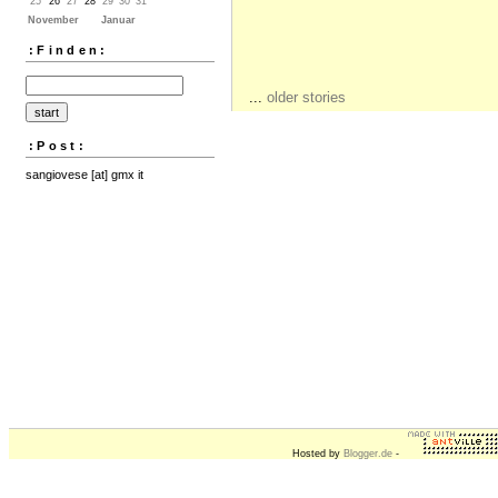
25
26
27
28
29
30
31
November
Januar
:Finden:
...
older stories
:Post:
sangiovese [at] gmx it
Hosted by
Blogger.de
-