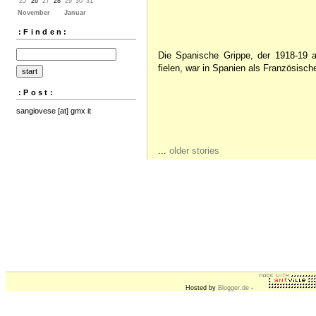
25
26
27
28
29
30
31
November
Januar
:Finden:
Die Spanische Grippe, der 1918-19 
fielen, war in Spanien als Französisch
:Post:
sangiovese [at] gmx it
...
older stories
Hosted by
Blogger.de
-