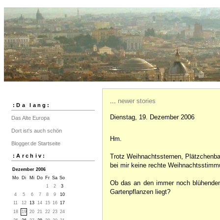
...
newer stories
:Da lang:
Dienstag, 19. Dezember 2006
Das Alte Europa
Dort ist's auch schön
Hm.
Blogger.de Startseite
:Archiv:
Trotz Weihnachtssternen, Plätzchenb
bei mir keine rechte Weihnachtsstim
Dezember 2006
Mo
Di
Mi
Do
Fr
Sa
So
Ob das an den immer noch blühenden 
1
2
3
Gartenpflanzen liegt?
4
5
6
7
8
9
10
11
12
13
14
15
16
17
18
19
20
21
22
23
24