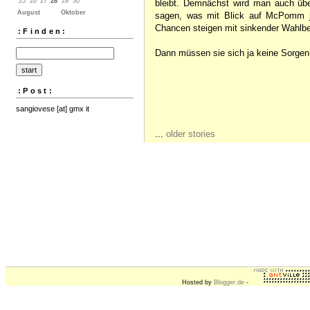
25
26
27
28
29
30
bleibt. Demnächst wird man auch über
August
Oktober
sagen, was mit Blick auf McPomm jet
Chancen steigen mit sinkender Wahlbet
:Finden:
Dann müssen sie sich ja keine Sorge
:Post:
sangiovese [at] gmx it
...
older stories
Hosted by
Blogger.de
-