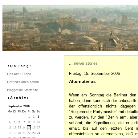
...
newer stories
:Da lang:
Freitag, 15. September 2006
Das Alte Europa
Alternativlos
Dort ist's auch schön
Blogger.de Startseite
Wenn am Sonntag die Berliner den W
:Archiv:
haben, dann kann sich der unbedarfte
der offensichtlich nichts dagegen
September 2006
"Regierender Partymeister" mit detaill
Mo
Di
Mi
Do
Fr
Sa
So
zu werden, für den "Berlin arm, aber
1
2
3
4
5
6
7
8
9
10
schämt, die Zigmillionen, die er je
11
12
13
14
15
16
17
erhält, bis auf den letzten Cent 
18
19
20
21
22
23
24
offensichtlich so alternativlos, da