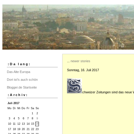
...
newer stories
:Da lang:
Sonntag, 16. Juli 2017
Das Alte Europa
Dort ist's auch schön
Blogger.de Startseite
chweizer Zeitungen sind das neue 
:Archiv:
S
Juli 2017
Mo
Di
Mi
Do
Fr
Sa
So
1
2
3
4
5
6
7
8
9
10
11
12
13
14
15
16
17
18
19
20
21
22
23