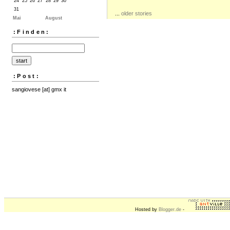
24
25
26
27
28
29
30
31
...
older stories
Mai
August
:Finden:
:Post:
sangiovese [at] gmx it
Hosted by
Blogger.de
-