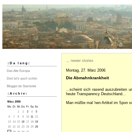
...
newer stories
:Da lang:
Montag, 27. März 2006
Das Alte Europa
Die Abmahnkrankheit
Dort ist's auch schön
Blogger.de Startseite
...scheint sich rasend auszubreiten 
:Archiv:
heute Transparency Deutschland...
März 2006
Man müßte mal 'nen Artikel im Spon s
Mo
Di
Mi
Do
Fr
Sa
So
1
2
3
4
5
6
7
8
9
10
11
12
13
14
15
16
17
18
19
20
21
22
23
24
25
26
27
28
29
30
31