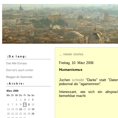
...
newer stories
:Da lang:
Freitag, 10. März 2006
Das Alte Europa
Humanismus
Dort ist's auch schön
Blogger.de Startseite
Jochen
schreibt
"Dante" statt "Date
:Archiv:
jedesmal als "agamemnon".
März 2006
Interessant, wie sich ein altspra
bemerkbar macht.
Mo
Di
Mi
Do
Fr
Sa
So
1
2
3
4
5
6
7
8
9
10
11
12
13
14
15
16
17
18
19
20
21
22
23
24
25
26