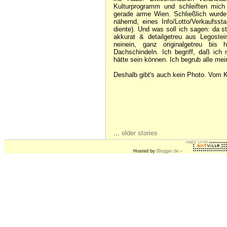
Kulturprogramm und schleiften mich
gerade arme Wien. Schließlich wur
nähernd, eines Info/Lotto/Verkaufss
diente). Und was soll ich sagen: da s
akkurat & detailgetreu aus Legostei
neinein, ganz originalgetreu bis 
Dachschindeln. Ich begriff, daß ich 
hätte sein können. Ich begrub alle me
Deshalb gibt's auch kein Photo. Vom 
...
older stories
Hosted by
Blogger.de
-