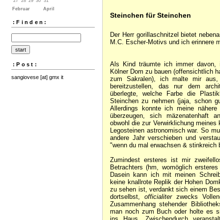
27
28
29
30
31
Februar
April
Steinchen für Steinchen
:Finden:
Der Herr gorillaschnitzel bietet nebe
M.C. Escher-Motivs und ich erinnere m
Als Kind träumte ich immer davon, 
:Post:
Kölner Dom zu bauen (offensichtlich hat
sangiovese [at] gmx it
zum Sakralen), ich malte mir au
bereitzustellen, das nur dem archi
überlegte, welche Farbe die Plasti
Steinchen zu nehmen (jaja, schon gu
Allerdings konnte ich meine nähere
überzeugen, sich mäzenatenhaft an
obwohl die zur Verwirklichung meine
Legosteinen astronomisch war. So mu
andere Jahr verschieben und verstau
"wenn du mal erwachsen & stinkreich b
Zumindest ersteres ist mir zweifell
Betrachters (hm, womöglich ersteres
Dasein kann ich mit meinen Schreib
keine knallrote Replik der Hohen Dom
zu sehen ist, verdankt sich einem Bes
dortselbst,
officialiter
zwecks Vollend
Zusammenhang stehender Bibliotheks
man noch zum Buch oder holte es sic
ins Haus. Zwischendurch veranstal